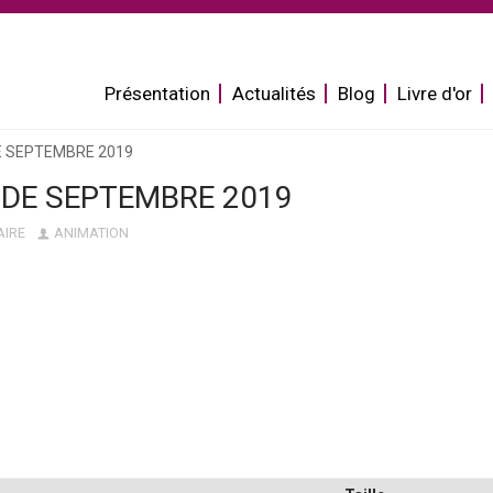
Aller
au
contenu
Présentation
Actualités
Blog
Livre d'or
principal
E SEPTEMBRE 2019
 DE SEPTEMBRE 2019
AIRE
ANIMATION