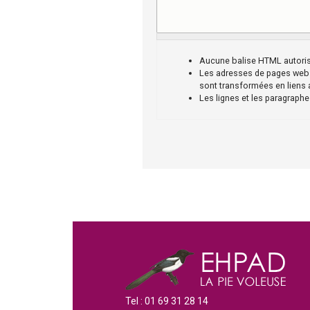
i
l
Aucune balise HTML autori
l
Les adresses de pages web 
sont transformées en liens
Les lignes et les paragraphe
e
d
e
P
a
l
a
Tel : 01 69 31 28 14