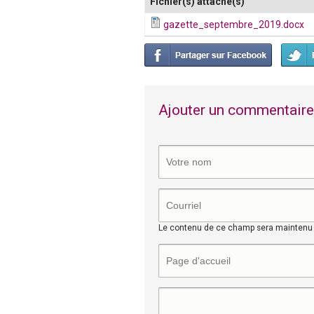
Fichier(s) attaché(s)
i
gazette_septembre_2019.docx
e
v
o
Ajouter un commentaire
l
e
u
s
Le contenu de ce champ sera maintenu p
e
-
V