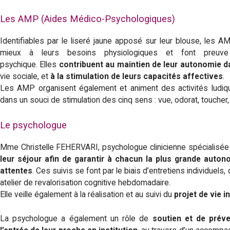
a
Les AMP (Aides Médico-Psychologiques)
l
Identifiables par le liseré jaune apposé sur leur blouse, les A
a
mieux à leurs besoins physiologiques et font preuve
psychique. Elles
contribuent au
maintien de leur autonomie da
i
vie sociale, et
à la stimulation de leurs capacités affectives
.
Les AMP organisent également et animent des activités ludiqu
s
dans un souci de stimulation des cinq sens : vue, odorat, toucher, 
e
Le psychologue
a
Mme Christelle FEHERVARI, psychologue clinicienne spécialisée
leur séjour afin de garantir à chacun la plus grande auto
u
attentes
. Ces suivis se font par le biais d’entretiens individuels
atelier de revalorisation cognitive hebdomadaire.
Elle veille également à la réalisation et au suivi du
projet de vie i
La psychologue a également un rôle de
soutien et de préve