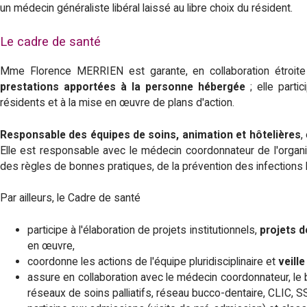
P
un médecin généraliste libéral laissé au libre choix du résident.
i
Le cadre de santé
e
Mme Florence MERRIEN est garante, en collaboration étroite
prestations apportées à la personne hébergée
; elle parti
v
résidents et à la mise en œuvre de plans d'action.
o
Responsable des équipes de soins, animation et hôtelières
,
Elle est responsable avec le médecin coordonnateur de l'organi
l
des règles de bonnes pratiques, de la prévention des infections 
e
Par ailleurs, le Cadre de santé
u
participe à l'élaboration de projets institutionnels,
projets d
en œuvre,
s
coordonne les actions de l'équipe pluridisciplinaire et
veill
assure en collaboration avec le médecin coordonnateur, le 
e
réseaux de soins palliatifs, réseau bucco-dentaire, CLIC, 