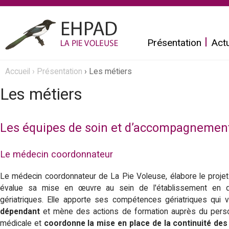
Aller
au
Présentation
Actu
contenu
principal
E
Accueil
›
Présentation
›
Les métiers
Vous
h
Les métiers
êtes
p
ici
Les équipes de soin et d’accompagnemen
a
Le médecin coordonnateur
d
Le médecin coordonnateur de La Pie Voleuse, élabore le projet 
L
évalue sa mise en œuvre au sein de l'établissement en déf
gériatriques. Elle apporte ses compétences gériatriques qui v
a
dépendant
et mène des actions de formation auprès du personn
médicale et
coordonne la mise en place de la continuité des