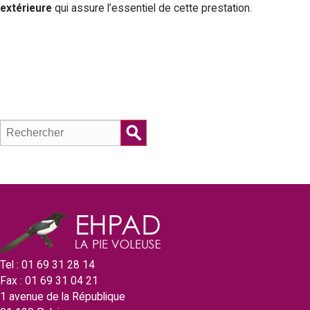
extérieure
qui assure l’essentiel de cette prestation.
R
F
e
c
o
h
r
e
r
m
c
u
h
e
l
Tel : 01 69 31 28 14
r
Fax : 01 69 31 04 21
a
1 avenue de la République