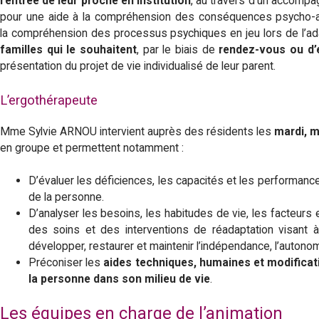
l’entrée de leur proche en institution
, au travers d’un accomp
pour une aide à la compréhension des conséquences psycho-aff
la compréhension des processus psychiques en jeu lors de l’adapta
familles qui le souhaitent
, par le biais de
rendez-vous ou d’
présentation du projet de vie individualisé de leur parent.
L’ergothérapeute
Mme Sylvie ARNOU intervient auprès des résidents les
mardi, me
en groupe et permettent notamment :
D’évaluer les déficiences, les capacités et les performance
de la personne.
D’analyser les besoins, les habitudes de vie, les facteurs
des soins et des interventions de réadaptation visant à r
développer, restaurer et maintenir l’indépendance, l’autonomi
Préconiser les
aides techniques, humaines et modificati
la personne dans son milieu de vie
.
Les équipes en charge de l’animation