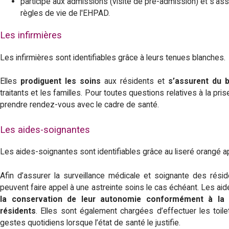
participe aux admissions (visite de pré-admission) et s'as
-
règles de vie de l'EHPAD.
Les infirmières
V
Les infirmières sont identifiables grâce à leurs tenues blanches.
i
Elles
prodiguent les soins
aux résidents et
s’assurent du b
l
traitants et les familles. Pour toutes questions relatives à la pri
prendre rendez-vous avec le cadre de santé.
l
Les aides-soignantes
e
Les aides-soignantes sont identifiables grâce au liseré orangé a
d
Afin d’assurer la surveillance médicale et soignante des rési
e
peuvent faire appel à une astreinte soins le cas échéant. Les ai
la conservation de leur autonomie conformément à la p
P
résidents
. Elles sont également chargées d’effectuer les toile
gestes quotidiens lorsque l’état de santé le justifie.