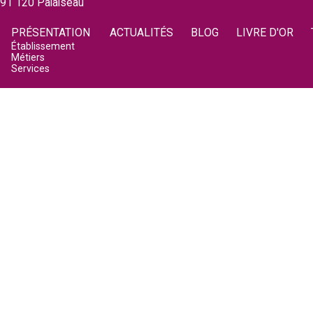
i
91 120 Palaiseau
r
PRÉSENTATION
ACTUALITÉS
BLOG
LIVRE D'OR
Établissement
e
Métiers
Services
d
e
r
e
c
h
e
r
c
h