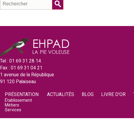
P
R
F
e
i
c
o
h
r
e
e
r
m
c
v
u
h
e
o
l
Tel : 01 69 31 28 14
r
Fax : 01 69 31 04 21
a
l
1 avenue de la République
i
91 120 Palaiseau
e
r
PRÉSENTATION
ACTUALITÉS
BLOG
LIVRE D'OR
u
Établissement
e
Métiers
Services
d
s
e
e