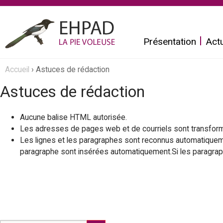
Aller
au
Présentation
Actu
contenu
principal
E
Accueil
›
Astuces de rédaction
Vous
h
Astuces de rédaction
êtes
p
ici
Aucune balise HTML autorisée.
Les adresses de pages web et de courriels sont transfor
a
Les lignes et les paragraphes sont reconnus automatiquemen
paragraphe sont insérées automatiquement.Si les paragrap
d
L
a