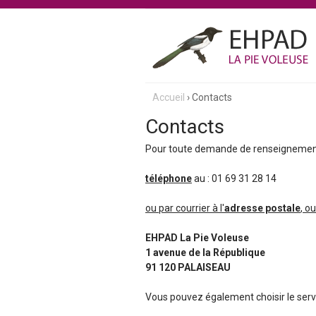
E
Accueil
›
Contacts
Vous
h
Contacts
êtes
p
Pour toute demande de renseignements
ici
a
téléphone
au : 01 69 31 28 14
d
ou par courrier à l'
adresse postale
, o
L
EHPAD La Pie Voleuse
1 avenue de la République
a
91 120 PALAISEAU
P
Vous pouvez également choisir le servic