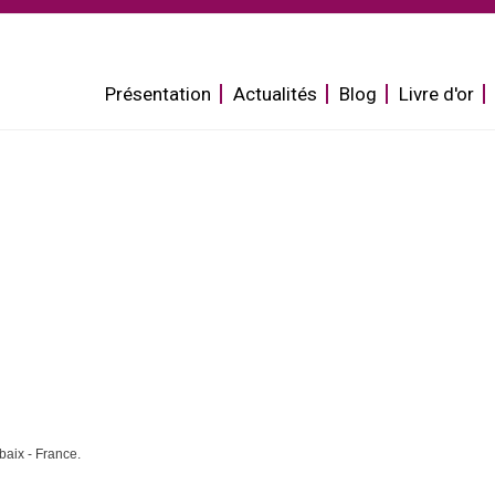
Aller
au
contenu
Présentation
Actualités
Blog
Livre d'or
principal
baix - France.