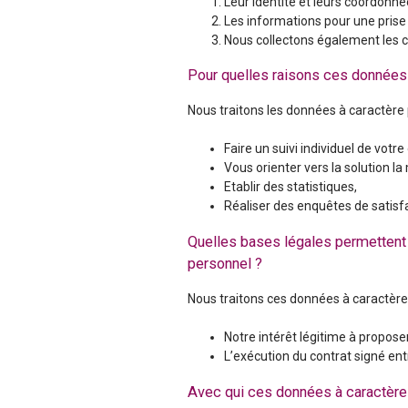
i
Leur identité et leurs coordonné
Les informations pour une prise
s
Nous collectons également les c
e
Pour quelles raisons ces données 
a
Nous traitons les données à caractère p
u
Faire un suivi individuel de votre
Vous orienter vers la solution l
Etablir des statistiques,
Réaliser des enquêtes de satisf
Quelles bases légales permettent 
personnel ?
Nous traitons ces données à caractère 
Notre intérêt légitime à proposer
L’exécution du contrat signé ent
Avec qui ces données à caractère