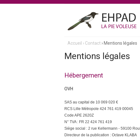
E
Accueil
›
Contact
›
Mentions légales
Vous
h
Mentions légales
êtes
p
ici
Hébergement
a
OVH
d
SAS au capital de 10 069 020 €
L
RCS Lille Métropole 424 761 419 00045
Code APE 2620Z
a
N° TVA : FR 22 424 761 419
Siège social : 2 rue Kellermann - 59100 Rou
P
Directeur de la publication : Octave KLABA