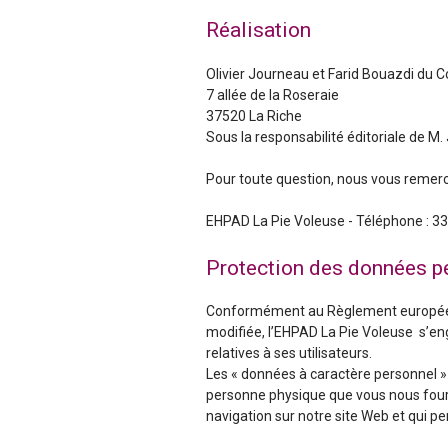
i
Réalisation
e
Olivier Journeau et Farid Bouazdi du Co
v
7 allée de la Roseraie
37520 La Riche
o
Sous la responsabilité éditoriale de M. 
l
Pour toute question, nous vous remerci
e
EHPAD La Pie Voleuse - Téléphone : 33 1
u
Protection des données p
s
Conformément au Règlement européen d
modifiée, l’EHPAD La Pie Voleuse s’en
e
relatives à ses utilisateurs.
Les « données à caractère personnel » 
-
personne physique que vous nous four
navigation sur notre site Web et qui p
V