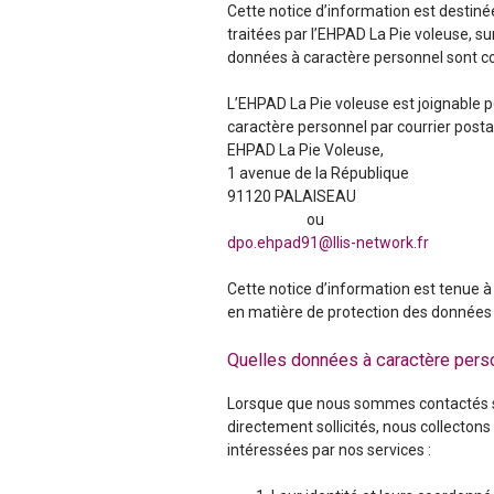
Cette notice d’information est destiné
i
traitées par l’EHPAD La Pie voleuse, sur
données à caractère personnel sont co
l
L’EHPAD La Pie voleuse est joignable 
l
caractère personnel par courrier postal
EHPAD La Pie Voleuse,
e
1 avenue de la République
91120 PALAISEAU
d
ou
dpo.ehpad91@llis-network.fr
e
Cette notice d’information est tenue à
P
en matière de protection des données
a
Quelles données à caractère pers
l
Lorsque que nous sommes contactés su
directement sollicités, nous collecton
a
intéressées par nos services :