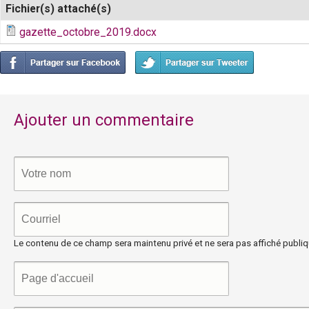
P
Fichier(s) attaché(s)
gazette_octobre_2019.docx
i
e
v
Ajouter un commentaire
o
l
e
u
Le contenu de ce champ sera maintenu privé et ne sera pas affiché publi
s
e