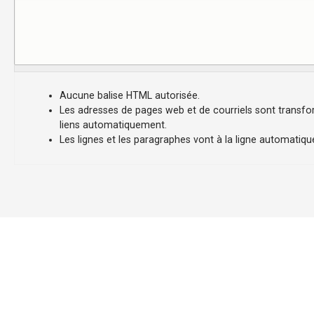
-
V
i
Aucune balise HTML autorisée.
Les adresses de pages web et de courriels sont transf
l
liens automatiquement.
Les lignes et les paragraphes vont à la ligne automatiq
l
e
d
e
P