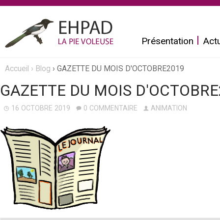
Aller
au
Présentation
Actu
contenu
principal
E
Accueil
›
Blog
›
GAZETTE DU MOIS D'OCTOBRE2019
Vous
h
GAZETTE DU MOIS D'OCTOBRE
êtes
p
16 OCTOBRE 2019
0 COMMENTAIRE
ANIMATION
ici
a
d
L
a