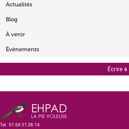
Actualités
r
e
Blog
c
À venir
h
e
Évènements
r
c
Écrire à
h
e
Tel : 01 69 31 28 14