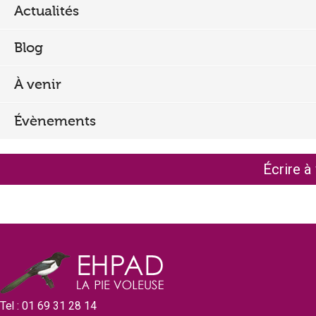
Actualités
r
e
Blog
c
À venir
h
e
Évènements
r
c
Écrire à
h
e
Tel : 01 69 31 28 14