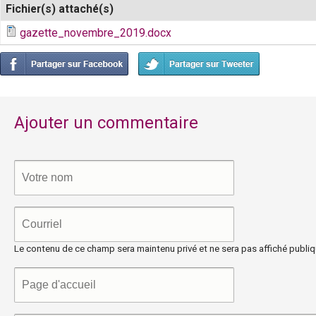
P
Fichier(s) attaché(s)
gazette_novembre_2019.docx
i
e
v
Ajouter un commentaire
o
l
e
u
Le contenu de ce champ sera maintenu privé et ne sera pas affiché publi
s
e