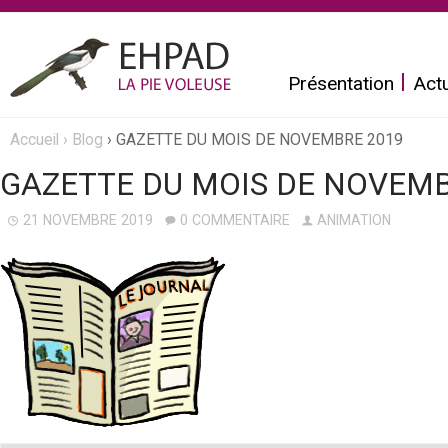
Aller
au
Présentation
Actu
contenu
principal
E
Accueil
›
Blog
›
GAZETTE DU MOIS DE NOVEMBRE 2019
Vous
h
GAZETTE DU MOIS DE NOVEMB
êtes
p
21 NOVEMBRE 2019
0 COMMENTAIRE
ANIMATION
ici
a
d
L
a