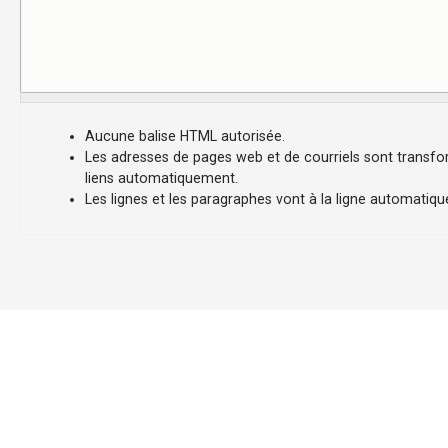
-
V
i
Aucune balise HTML autorisée.
Les adresses de pages web et de courriels sont transf
l
liens automatiquement.
Les lignes et les paragraphes vont à la ligne automatiq
l
e
d
e
P