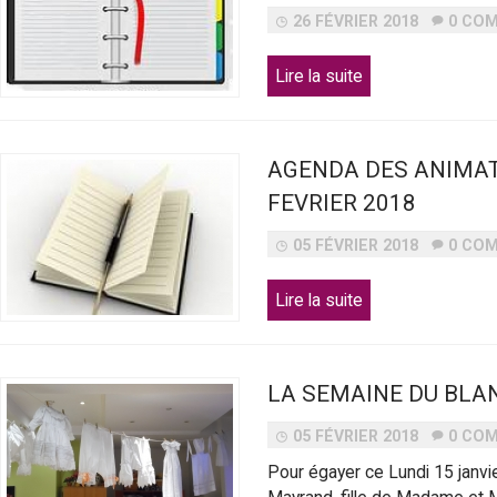
26 FÉVRIER 2018
0 CO
Lire la suite
AGENDA DES ANIMAT
FEVRIER 2018
05 FÉVRIER 2018
0 CO
Lire la suite
LA SEMAINE DU BLA
05 FÉVRIER 2018
0 CO
Pour égayer ce Lundi 15 janvi