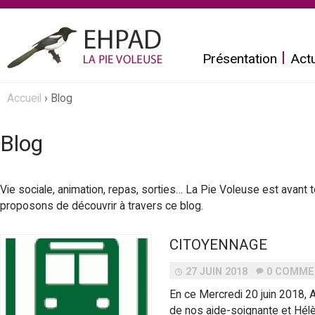
Aller
au
Présentation
Actu
contenu
principal
E
Accueil
›
Blog
Vous
h
êtes
Blog
p
ici
a
Vie sociale, animation, repas, sorties… La Pie Voleuse est avant 
proposons de découvrir à travers ce blog.
d
CITOYENNAGE
L
27 JUIN 2018
0 COMME
a
En ce Mercredi 20 juin 2018, 
de nos aide-soignante et Hélè