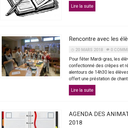
a
Lire la suite
l
a
Rencontre avec les él
i
20 MARS 2018
0 COMM
s
Pour fêter Mardi-gras, les él
confectionné des crêpes et ré
e
alentours de 14h30 les élèves
offert une préstation de chants
a
Lire la suite
u
AGENDA DES ANIMAT
2018