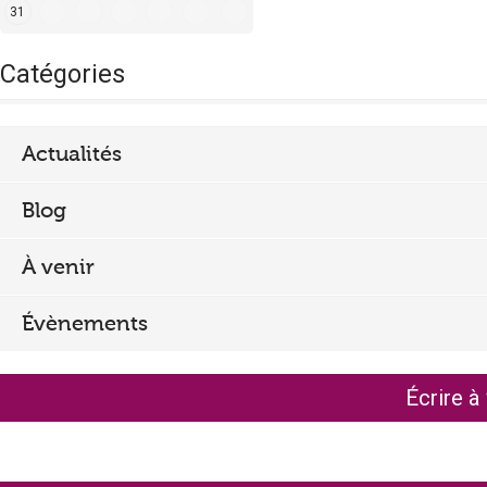
e
31
d
Catégories
e
r
Actualités
e
c
Blog
h
À venir
e
r
Évènements
c
h
Écrire à
e