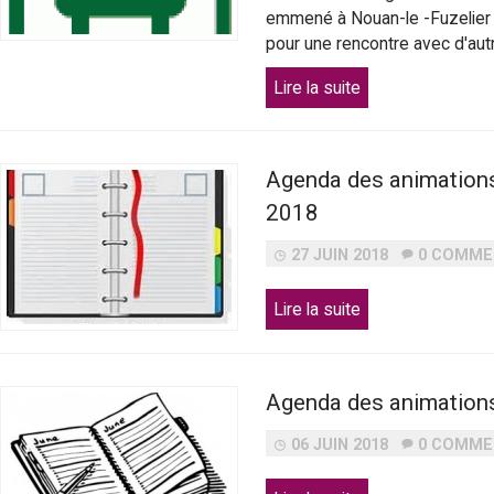
P
emmené à Nouan-le -Fuzelier
pour une rencontre avec d'aut
i
Lire la suite
e
v
Agenda des animation
o
2018
27 JUIN 2018
0 COMME
l
Lire la suite
e
u
Agenda des animations
s
06 JUIN 2018
0 COMME
e