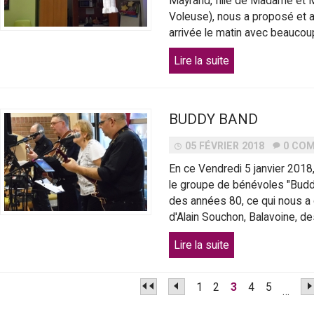
Mayrand, fille de Madame et M
Voleuse), nous a proposé et a
arrivée le matin avec beaucoup
Lire la suite
BUDDY BAND
05 FÉVRIER 2018
0 CO
En ce Vendredi 5 janvier 2018,
le groupe de bénévoles "Buddy 
des années 80, ce qui nous a
d'Alain Souchon, Balavoine, des 
Lire la suite
1
2
3
4
5
…
P