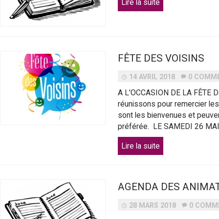
Lire la suite
-
V
FÊTE DES VOISINS
i
14 AVRIL 2018
0 COMM
l
A L'OCCASION DE LA FÊTE 
l
réunissons pour remercier les
sont les bienvenues et peuven
préférée. LE SAMEDI 26 MAI 2
e
Lire la suite
d
e
AGENDA DES ANIMAT
P
28 MARS 2018
0 COMM